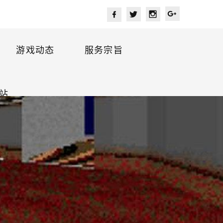
游戏动态
服务宗旨
站