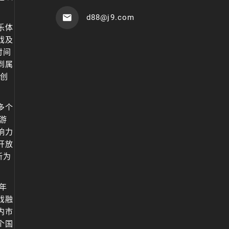
d88@j9.com
乐体
戏及
时间
到属
和创
多个
游
响力
开放
新为
年
戏融
内市
个国