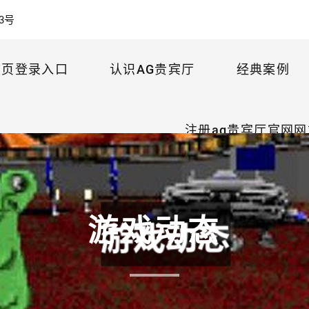
3号
首页登录入口
认识AG贵宾厅
经典案例
注册ag贵宾厅官网网
游戏动态