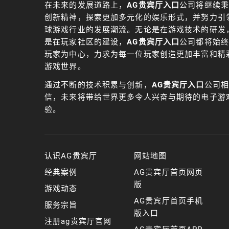
在未来的发展道路上，
AG贵宾厅入口
公司将继续秉
创新精神，探索更加多元化的娱乐形式，并努力引
球游戏行业的发展潮流。无论是在游戏技术的研发
是在玩家社区的建设，
AG贵宾厅入口
公司都将始终
玩家为中心，力求为每一位玩家创造更加丰富和精
游戏世界。
通过不断的技术积累与创新，
AG贵宾厅入口
公司相
信，未来将带给世界更多令人兴奋与期待的电子游
验。
认识AG贵宾厅
网站地图
经典案例
AG贵宾厅首页网页
版
游戏动态
AG贵宾厅首页手机
服务宗旨
版入口
注册ag贵宾厅官网