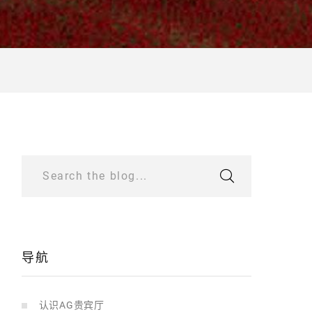
Search the blog...
导航
认识AG贵宾厅