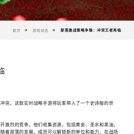
部落激战策略争锋：冲突王者再临
首页
游戏动态
临
落冲突。这款实时战略手游将玩家带入了一个史诗般的世
展开激烈的竞争。他们收集资源，包括黄金、圣水和黑油，
。随着部落的发展，成员可以解锁新的单位和能力，在战场