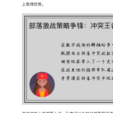
上取得优势。