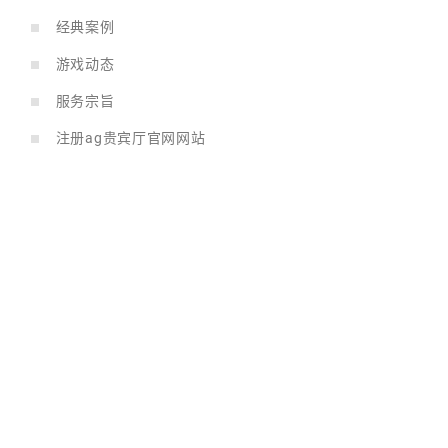
经典案例
游戏动态
服务宗旨
注册ag贵宾厅官网网站