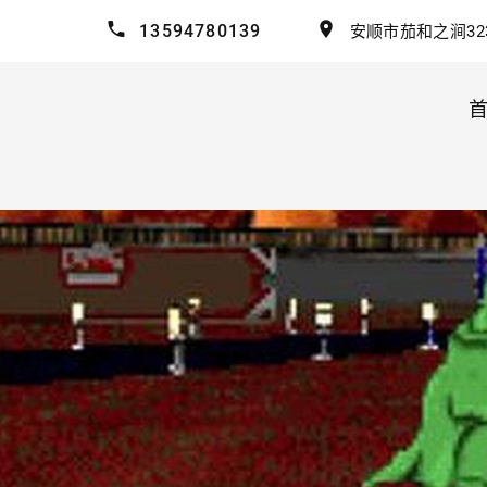
13594780139
安顺市茄和之涧32