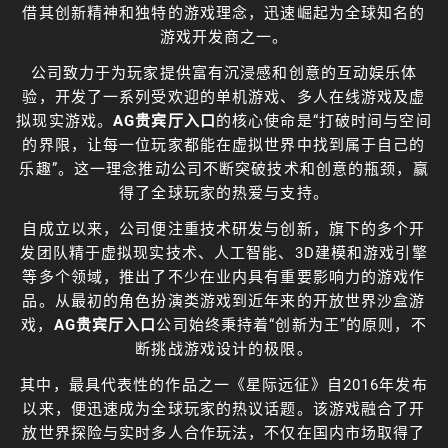
借其创新精神和独特的游戏理念，迅速崛起为全球知名的
游戏开发商之一。
公司致力于为玩家提供富有沉浸感和创意的互动娱乐体
验，开发了一系列受欢迎的单机游戏、多人在线游戏及虚
拟现实游戏。
AG贵宾厅入口
的核心使命是“打破时间与空间
的界限，让每一位玩家都能在虚拟世界中找到属于自己的
乐趣”。这一理念推动公司不断突破技术和创意的瓶颈，赢
得了全球玩家的热爱与支持。
自成立以来，公司便注重技术研发与创新，旗下的多个开
发团队精于虚拟现实技术、人工智能、3D建模和游戏引擎
等多个领域，推出了不少在业内具有重要影响力的游戏作
品。从最初的角色扮演类游戏到近年来的开放世界沙盒游
戏，
AG贵宾厅入口
公司始终秉持着“创新为王”的原则，不
断挑战游戏设计的极限。
其中，最具代表性的作品之一《星际远征》自2016年发布
以来，便迅速成为全球玩家的热议话题。该游戏融合了开
放世界探险与实时多人合作玩法，不仅在国内市场取得了