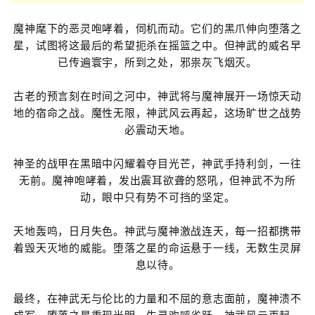
魔神麾下的恶灵咆哮着，伺机而动。它们的黑爪伸向堕落之
星，试图将这最后的希望扼杀在摇篮之中。但神武的威名早
已传遍寰宇，所到之处，邪祟灰飞烟灭。
古老的预言刻在时间之河中，神武将与魔神展开一场惊天动
地的宿命之战。魔性无限，神武风云再起，这场旷世之战势
必震动天地。
神圣的战甲在黑暗中闪耀着夺目光芒，神武手持利剑，一往
无前。魔神咆哮着，发出震耳欲聋的怒吼，但神武不为所
动，眼中只有势不可挡的坚定。
天地轰鸣，日月失色。神武与魔神激战连天，每一招都携带
着毁天灭地的威能。堕落之星的命运悬于一线，无数生灵屏
息以待。
最终，在神武无与伦比的力量和不屈的意志面前，魔神溃不