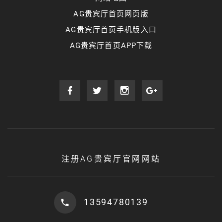
AG贵宾厅首页网页版
AG贵宾厅首页手机版入口
AG贵宾厅首页APP下载
注册AG贵宾厅官网网站
13594780139