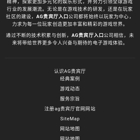
精神，探索更加多元化的娱乐形式，并努力引领全球游戏
行业的发展潮流。无论是在游戏技术的研发，还是在玩家
社区的建设，
AG贵宾厅入口
公司都将始终以玩家为中心，
力求为每一位玩家创造更加丰富和精彩的游戏世界。
通过不断的技术积累与创新，
AG贵宾厅入口
公司相信，未
来将带给世界更多令人兴奋与期待的电子游戏体验。
认识AG贵宾厅
经典案例
游戏动态
服务宗旨
注册ag贵宾厅官网网站
SiteMap
网站地图
网站地图