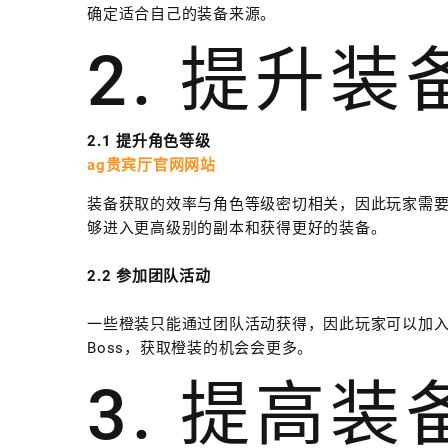
确定适合自己的装备来源。
2. 提升
2.1 提升角色等级
ag贵宾厅官网网站
装备获取的效率与角色等级密切相关，因此玩家需
够进入更高级别的副本和获得更好的装备。
2.2 参加团队活动
一些橙装只能通过团队活动获得，因此玩家可以加
Boss，获取橙装的机会会更多。
3. 提高