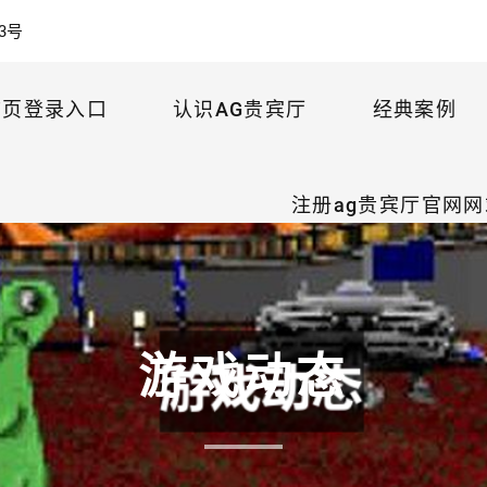
3号
首页登录入口
认识AG贵宾厅
经典案例
注册ag贵宾厅官网网
游戏动态