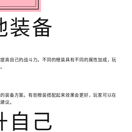
其他装备
以提高自己的战斗力。不同的橙装具有不同的属性加成，玩
装。
适的装备方案。有些橙装搭配起来效果会更好，玩家可以在
配建议。
提升自己