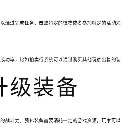
可以通过完成任务、击败特定的怪物或者参加特定的活动来
的成功率，比如拍卖行系统可以通过购买其他玩家出售的装
和升级装备
己的战斗力。强化装备需要消耗一定的游戏资源，玩家可以