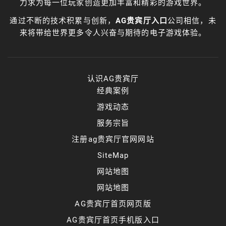
力求为每一位玩家创造更加丰富和精彩的游戏世界。
通过不断的技术积累与创新，
AG贵宾厅入口
公司相信，未
来将带给世界更多令人兴奋与期待的电子游戏体验。
认识AG贵宾厅
经典案例
游戏动态
服务宗旨
注册ag贵宾厅官网网站
SiteMap
网站地图
网站地图
AG贵宾厅首页网页版
AG贵宾厅首页手机版入口