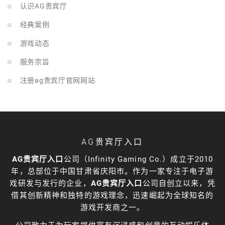
认识AG贵宾厅
经典案例
游戏动态
服务宗旨
注册ag贵宾厅官网网站
AG贵宾厅入口
AG贵宾厅入口
公司（Infinity Gaming Co.）成立于2010
年，总部位于中国甘肃省庆阳市。作为一家专注于电子游
戏研发与发行的企业，
AG贵宾厅入口
公司自创立以来，凭
借其创新精神和独特的游戏理念，迅速崛起为全球知名的
游戏开发商之一。