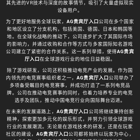
其先进的VR技术与深度的故事情节，吸引了大量虚拟现实
设备用户。
为了更好地服务全球玩家，
AG贵宾厅入口
公司在多个国家
和地区设立了分支机构，包括美国、德国、日本和韩国等
地。在全球化战略的推动下，公司逐步扩大了其国际市场
的影响力，并通过收购和合作等方式与多家国际知名游戏
公司建立了紧密的合作关系。这一系列举措，使得
AG贵宾
厅入口
在全球游戏行业的地位日益稳固。
除了游戏研发，公司还积极推动电竞产业的发展。作为国
内领先的电竞赛事组织者之一，
AG贵宾厅入口
公司举办了
多项备受瞩目的电竞赛事，并成功打造了一系列电竞品
牌。公司在推动电竞赛事的同时，也着力培养专业的电竞
选手及团队，推动中国电竞行业向国际舞台迈进。
在未来的发展道路上，
AG贵宾厅入口
公司将继续秉持创新
精神，探索更加多元化的娱乐形式，并努力引领全球游戏
行业的发展潮流。无论是在游戏技术的研发，还是在玩家
社区的建设，
AG贵宾厅入口
公司都将始终以玩家为中心，