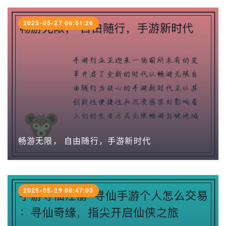
2025-05-27 06:51:26
畅游无限， 自由随行，手游新时代
2025-05-29 08:47:03