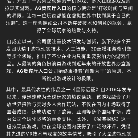
验，开发了一系列受欢迎的单机游戏、多人在线游戏及虚
拟现实游戏。
AG贵宾厅入口
的核心使命是“打破时间与空间
的界限，让每一位玩家都能在虚拟世界中找到属于自己的
乐趣”。这一理念推动公司不断突破技术和创意的瓶颈，赢
得了全球玩家的热爱与支持。
自成立以来，公司便注重技术研发与创新，旗下的多个开
发团队精于虚拟现实技术、人工智能、3D建模和游戏引擎
等多个领域，推出了不少在业内具有重要影响力的游戏作
品。从最初的角色扮演类游戏到近年来的开放世界沙盒游
戏，
AG贵宾厅入口
公司始终秉持着“创新为王”的原则，不
断挑战游戏设计的极限。
其中，最具代表性的作品之一《星际远征》自2016年发布
以来，便迅速成为全球玩家的热议话题。该游戏融合了开
放世界探险与实时多人合作玩法，不仅在国内市场取得了
显著成绩，还成功进军了欧美、亚洲等多个国际市场，成
为公司全球化战略的重要支柱。此外，《深海探秘》这一
虚拟现实游戏，也在全球范围内获得了广泛的好评，凭借
其先进的VR技术与深度的故事情节，吸引了大量虚拟现实