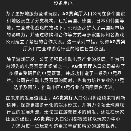
设备用户。
为了更好地服务全球玩家，
AG贵宾厅入口
公司在多个国家
和地区设立了分支机构，包括美国、德国、日本和韩国等
地。在全球化战略的推动下，公司逐步扩大了其国际市场
的影响力，并通过收购和合作等方式与多家国际知名游戏
公司建立了紧密的合作关系。这一系列举措，使得
AG贵宾
厅入口
在全球游戏行业的地位日益稳固。
除了游戏研发，公司还积极推动电竞产业的发展。作为国
内领先的电竞赛事组织者之一，
AG贵宾厅入口
公司举办了
多项备受瞩目的电竞赛事，并成功打造了一系列电竞品
牌。公司在推动电竞赛事的同时，也着力培养专业的电竞
选手及团队，推动中国电竞行业向国际舞台迈进。
在未来的发展道路上，
AG贵宾厅入口
公司将继续秉持创新
精神，探索更加多元化的娱乐形式，并努力引领全球游戏
行业的发展潮流。无论是在游戏技术的研发，还是在玩家
社区的建设，
AG贵宾厅入口
公司都将始终以玩家为中心，
力求为每一位玩家创造更加丰富和精彩的游戏世界。