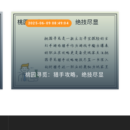
2025-06-09 08:49:04
桃园寻觅：猎手攻略，绝技尽显