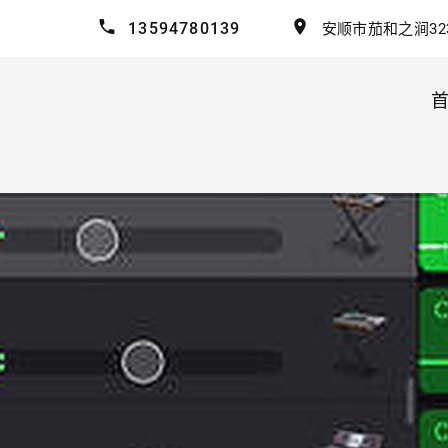
13594780139
安顺市茄和之涧32