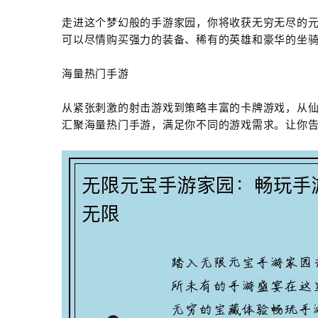
走进这个梦幻般的手游家园，你将收获无穷无尽的
可以尽情购买强力的装备、稀有的英雄和豪华的坐
海量热门手游
从紧张刺激的射击游戏到策略丰富的卡牌游戏，从仙
汇聚海量热门手游，满足你不同的游戏需求。让你