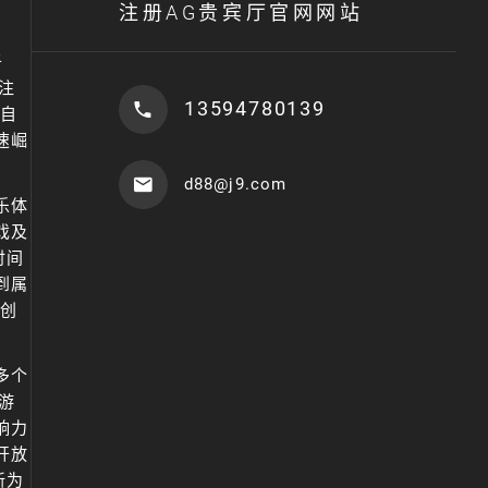
注册AG贵宾厅官网网站
于
注
13594780139
自
速崛
d88@j9.com
乐体
戏及
时间
到属
和创
多个
游
响力
开放
新为