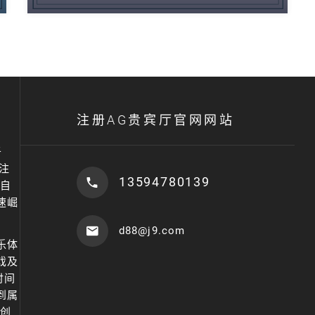
注册AG贵宾厅官网网站
于
注
13594780139
自
速崛
d88@j9.com
乐体
戏及
时间
到属
和创