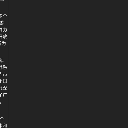
多个
游
响力
开放
新为
年
戏融
内市
个国
《深
了广
，
个
本和