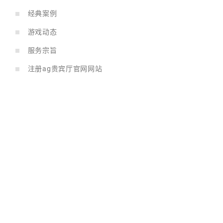
经典案例
游戏动态
服务宗旨
注册ag贵宾厅官网网站