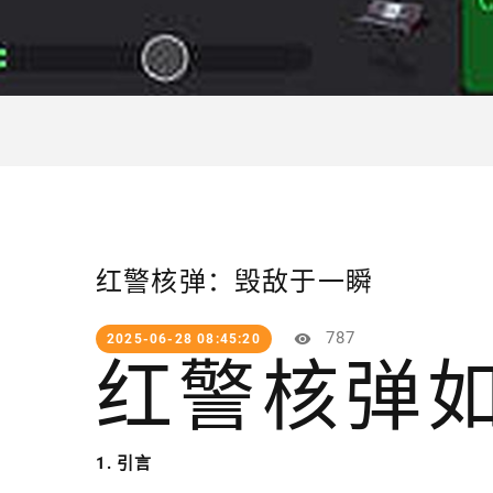
红警核弹：毁敌于一瞬
787
2025-06-28 08:45:20
红警核弹
1. 引言