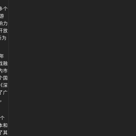
多个
游
响力
开放
新为
年
戏融
内市
个国
《深
了广
，
个
本和
了其