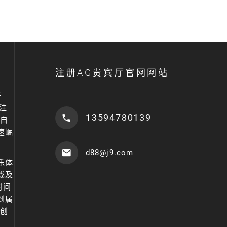
注册AG贵宾厅官网网站
于
注
13594780139
自
速崛
d88@j9.com
乐体
戏及
时间
到属
和创