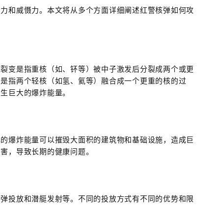
伤力和威慑力。本文将从多个方面详细阐述红警核弹如何攻
核裂变是指重核（如、钚等）被中子激发后分裂成两个或更
变是指两个轻核（如氢、氦等）融合成一个更重的核的过
产生巨大的爆炸能量。
弹的爆炸能量可以摧毁大面积的建筑物和基础设施，造成巨
伤害，导致长期的健康问题。
导弹投放和潜艇发射等。不同的投放方式有不同的优势和限