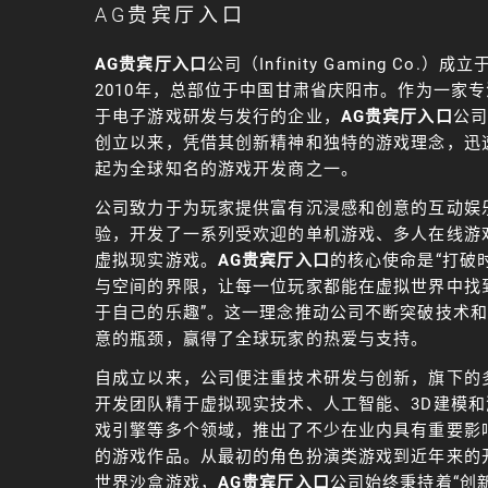
AG贵宾厅入口
AG贵宾厅入口
公司（Infinity Gaming Co.）成立
2010年，总部位于中国甘肃省庆阳市。作为一家专
于电子游戏研发与发行的企业，
AG贵宾厅入口
公司
创立以来，凭借其创新精神和独特的游戏理念，迅
起为全球知名的游戏开发商之一。
公司致力于为玩家提供富有沉浸感和创意的互动娱
验，开发了一系列受欢迎的单机游戏、多人在线游
虚拟现实游戏。
AG贵宾厅入口
的核心使命是“打破
与空间的界限，让每一位玩家都能在虚拟世界中找
于自己的乐趣”。这一理念推动公司不断突破技术
意的瓶颈，赢得了全球玩家的热爱与支持。
自成立以来，公司便注重技术研发与创新，旗下的
开发团队精于虚拟现实技术、人工智能、3D建模和
戏引擎等多个领域，推出了不少在业内具有重要影
的游戏作品。从最初的角色扮演类游戏到近年来的
世界沙盒游戏，
AG贵宾厅入口
公司始终秉持着“创