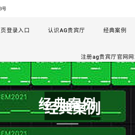
3号
首页登录入口
认识AG贵宾厅
经典案例
注册ag贵宾厅官网网
经典案例