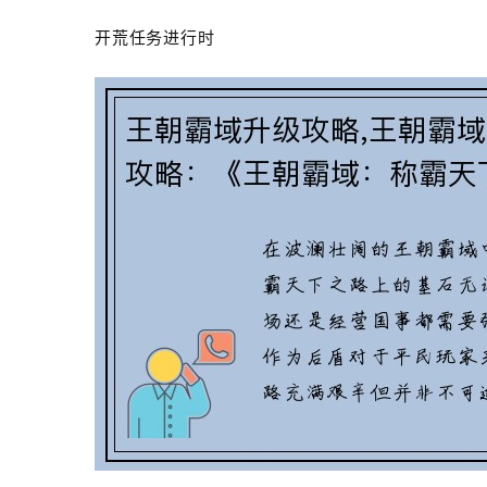
开荒任务进行时