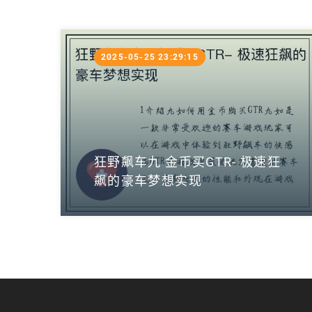
2025-05-25 23:29:15
狂野飙车九 金币买GTR- 极速狂
飙的豪车梦想实现