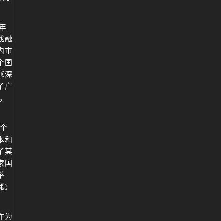
年
戏融
内市
个国
《深
了广
，
个
本和
了其
家国
举
稳
作为