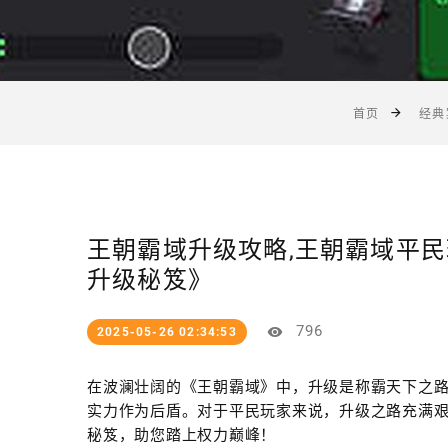
首页
经典
王朝霸域升级攻略,王朝霸域平
升级秘笈》
796
2025-05-26 02:34:53
在波澜壮阔的《王朝霸域》中，升级是称霸天下之
实力作为后盾。对于平民玩家来说，升级之路充满
秘笈，助您踏上权力巅峰！