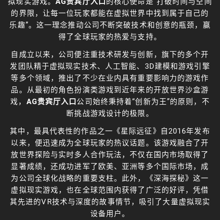
拟现实游戏。
AG贵宾厅入口
的核心使命是“打破时间与空间
的界限，让每一位玩家都能在虚拟世界中找到属于自己的
乐趣”。这一理念推动公司不断突破技术和创意的瓶颈，赢
得了全球玩家的热爱与支持。
自成立以来，公司便注重技术研发与创新，旗下的多个开
发团队精于虚拟现实技术、人工智能、3D建模和游戏引擎
等多个领域，推出了不少在业内具有重要影响力的游戏作
品。从最初的角色扮演类游戏到近年来的开放世界沙盒游
戏，
AG贵宾厅入口
公司始终秉持着“创新为王”的原则，不
断挑战游戏设计的极限。
其中，最具代表性的作品之一《星际远征》自2016年发布
以来，便迅速成为全球玩家的热议话题。该游戏融合了开
放世界探险与实时多人合作玩法，不仅在国内市场取得了
显著成绩，还成功进军了欧美、亚洲等多个国际市场，成
为公司全球化战略的重要支柱。此外，《深海探秘》这一
虚拟现实游戏，也在全球范围内获得了广泛的好评，凭借
其先进的VR技术与深度的故事情节，吸引了大量虚拟现实
设备用户。