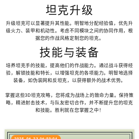
坦克升级
升级坦克可以显著提升其性能。明智地分配经验值，优先升
级火力、装甲和机动性。考虑不同模块之间的协同作用，根
据您的作战风格定制您的坦克。
技能与装备
培养坦克手的技能，提高他们的作战能力。通过战斗获得经
验，解锁技能和特长，以增强坦克的各项能力。明智地选择
装备，如伪装网和反坦克，以获得额外的战术优势。
掌握这些3D坦克攻略，您将成为战场上的致命力量。保持策
略，精进射击技术，与队友密切合作，并不断提升您的坦克
和技能。胜利就在您掌握之中！
2025-06-23 06:50:04