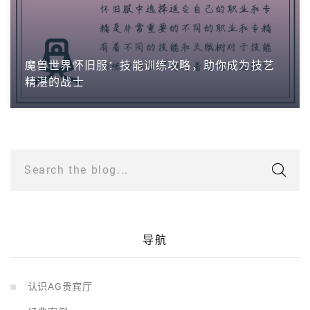
魔兽世界怀旧服：技能训练攻略，助你成为技艺
精湛的战士
Search the blog...
导航
认识AG贵宾厅